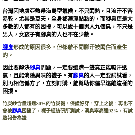
台灣因地處亞熱帶海島型氣候，不只悶熱，且流汗不容
易乾，尤其是夏天，全身都溼溼黏黏的，而腳臭更是大
多數的人都有的困擾，可以說十個男人九個臭，不只是
男人，女孩子有腳臭的人也不在少數。
腳臭
形成的原因很多，但都離不開腳汗被悶住而產生
的。
因此要解決
腳臭
問題，一定要選購一雙真正能吸汗透
氣，且能消除異味的襪子。有
腳臭
的人一定要試試看，
別再相信偏方了，立刻訂購，能幫助你儘早遠離這樣的
困擾。
竹炭紗含量超過80%的竹炭襪，保證好穿，穿上之後，再也不
會被
腳臭
困擾了，襪子經紡研所測試，消臭率高達92%，有試
驗報告為證