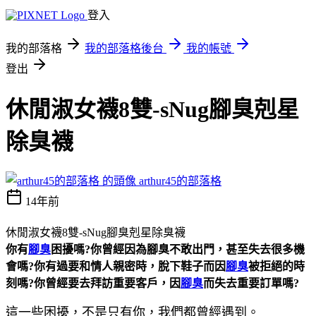
登入
我的部落格
我的部落格後台
我的帳號
登出
休閒淑女襪8雙-sNug腳臭剋星
除臭襪
arthur45的部落格
14年前
休閒淑女襪8雙-sNug腳臭剋星除臭襪
你有
腳臭
困擾嗎?你曾經因為腳臭不敢出門，甚至失去很多機
會嗎?你有過要和情人親密時，脫下鞋子而因
腳臭
被拒絕的時
刻嗎?你曾經要去拜訪重要客戶，因
腳臭
而失去重要訂單嗎?
這一些困擾，不是只有你，我們都曾經遇到。