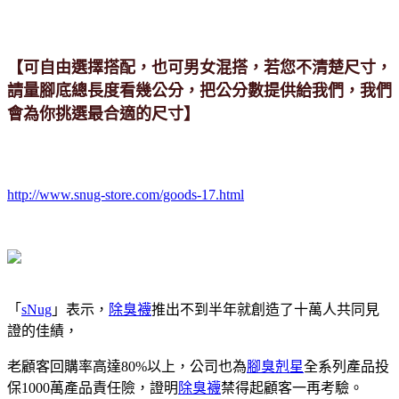
【可自由選擇搭配，也可男女混搭，若您不清楚尺寸，
請量腳底總長度看幾公分，把公分數提供給我們，我們
會為你挑選最合適的尺寸】
http://www.snug-store.com/goods-17.html
「
sNug
」表示，
除臭襪
推出不到半年就創造了十萬人共同見
證的佳績，
老顧客回購率高達80%以上，公司也為
腳臭剋星
全系列產品投
保1000萬產品責任險，證明
除臭襪
禁得起顧客一再考驗。