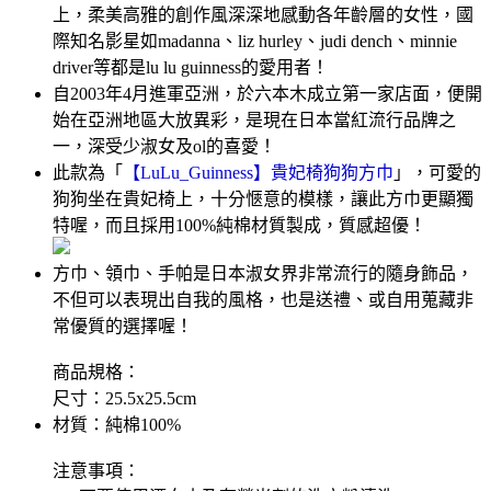
上，柔美高雅的創作風深深地感動各年齡層的女性，國
際知名影星如madanna、liz hurley、judi dench、minnie
driver等都是lu lu guinness的愛用者！
自2003年4月進軍亞洲，於六本木成立第一家店面，便開
始在亞洲地區大放異彩，是現在日本當紅流行品牌之
一，深受少淑女及ol的喜愛！
此款為「
【LuLu_Guinness】貴妃椅狗狗方巾
」，可愛的
狗狗坐在貴妃椅上，十分愜意的模樣，讓此方巾更顯獨
特喔，而且採用100%純棉材質製成，質感超優！
方巾、領巾、手帕是日本淑女界非常流行的隨身飾品，
不但可以表現出自我的風格，也是送禮、或自用蒐藏非
常優質的選擇喔！
商品規格：
尺寸：25.5x25.5cm
材質：純棉100%
注意事項：