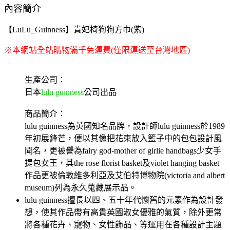
內容簡介
【LuLu_Guinness】貴妃椅狗狗方巾(紫)
※本網站全站購物滿千免運費(僅限運送至台灣地區)
生產公司：
日本
lulu guinness
公司出品
商品簡介：
lulu guinness為英國知名品牌，設計師lulu guinness於1989
年初展鋒芒，便以其像把花束放入籃子中的包包設計風
聞名，更被譽為fairy god-mother of girlie handbags少女手
提包女王，其the rose florist basket及violet hanging basket
作品更被倫敦維多利亞及艾伯特博物院(victoria and albert
museum)列為永久蒐藏展示品。
lulu guinness擅長以四、五十年代懷舊的元素作為設計發
想，使其作品帶有高貴英國淑女優雅的氣質，除外更常
將各種花卉、寵物、女性飾品、等運用在各種設計主題