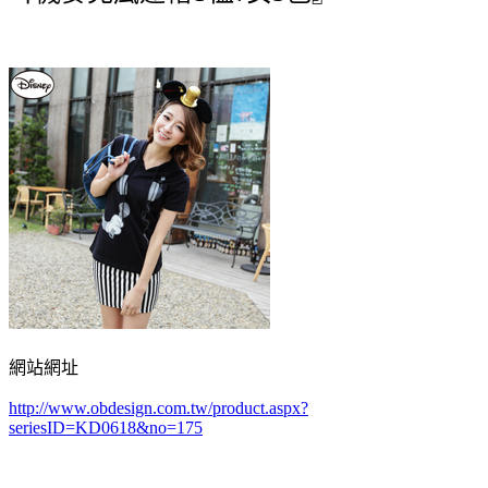
網站網址
http://www.obdesign.com.tw/product.aspx?
seriesID=KD0618&no=175