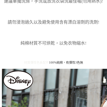
建議單獨洗滌，手洗或放洗衣袋洗最佳喔(勿用熱水)!
請勿浸泡過久以及避免使用含有漂白溶劑的洗劑!
純棉材質不可烘乾，以免衣物縮水!
材質彈性
色系
配件
100%純棉，有彈性
3色
無