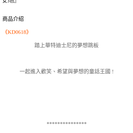
女3色』
商品介绍
《KD0618》
踏上華特迪士尼的夢想跳板
一起進入歡笑、希望與夢想的童話王國 !
***************