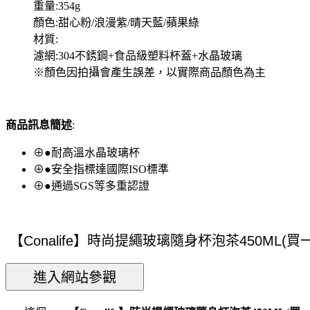
重量:354g
顏色:甜心粉/浪漫紫/晴天藍/蘋果綠
材質:
濾網:304不銹鋼+食品級塑料杯蓋+水晶玻璃
※顏色因拍攝會產生誤差，以實際商品顏色為主
商品訊息簡述
:
⊕●耐高溫水晶玻璃杯
⊕●安全指標達國際ISO標準
⊕●通過SGS等多重認證