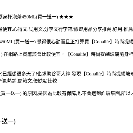
璃隨身杯泡茶450ML(買一送一) ★★★
裡買最便宜.心得文.試用文.分享文行李箱/旅遊用品分享推薦.好用.推薦
0ML(買一送一) 覺得很心動而且正打算買【Conalife】時尚提
送一) 在網路上買應該會比較便宜，【Conalife】時尚提繩玻璃隨
送一)已經想很多天了!也求助谷哥大神 發現【Conalife】時尚提
評價.熱銷.開箱文.優缺點比較
ML(買一送一) 的原因,是因為比較有保障,也不會遇到詐騙集團,所