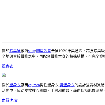
關於
除臭襪
廠商
snug
:
腳臭剋星
全襪100%汗臭通紗，超強除臭
全地融合於纖維之中，再配合纖維本身的特殊結構，可完全發
塑身衣
關於
塑身衣
廠商
equmen
男性塑身衣:
男塑身衣
的設計強調材質結
活動中，協助支撐核心肌肉、手肘和前臂，藉由保持肌肉溫暖
魚鬆
丸文