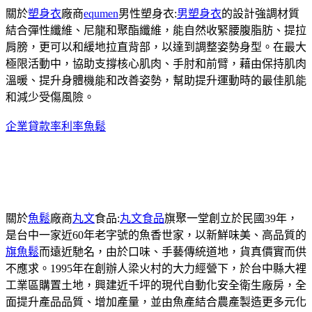
關於
塑身衣
廠商
equmen
男性塑身衣:
男塑身衣
的設計強調材質
結合彈性纖維、尼龍和聚酯纖維，能自然收緊腰腹脂肪、提拉
肩膀，更可以和緩地拉直背部，以達到調整姿勢身型。在最大
極限活動中，協助支撐核心肌肉、手肘和前臂，藉由保持肌肉
溫暖、提升身體機能和改善姿勢，幫助提升運動時的最佳肌能
和減少受傷風險。
企業貸款率利率
魚鬆
關於
魚鬆
廠商
丸文
食品:
丸文食品
旗聚一堂創立於民國39年，
是台中一家近60年老字號的魚香世家，以新鮮味美、高品質的
旗魚鬆
而遠近馳名，由於口味、手藝傳統道地，貨真價實而供
不應求。1995年在創辦人梁火村的大力經營下，於台中縣大裡
工業區購置土地，興建近千坪的現代自動化安全衛生廠房，全
面提升產品品質、增加產量，並由魚產結合農產製造更多元化